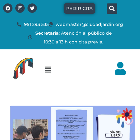
Ir
Búsq
F
I
T
PEDIR CITA
a
n
w
al
c
s
i
e
t
t
contenido
b
a
t
951 293 535
webmaster@ciudadjardin.org
o
g
e
Secretaría
: Atención al público de
o
r
r
k
a
10:30 a 13 h con cita previa.
m
Flyout
Menu