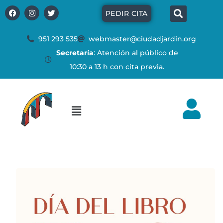
Ir
Búsq
F
I
T
PEDIR CITA
a
n
w
al
c
s
i
e
t
t
contenido
b
a
t
951 293 535
webmaster@ciudadjardin.org
o
g
e
Secretaría
: Atención al público de
o
r
r
k
a
10:30 a 13 h con cita previa.
m
Flyout
Menu