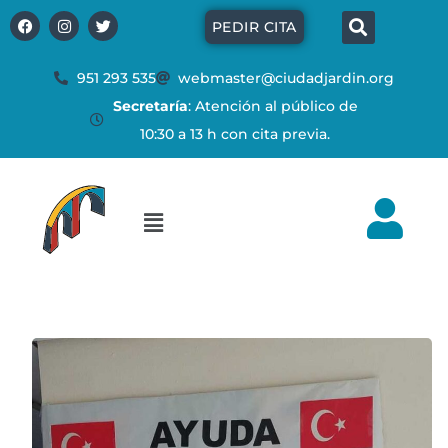
Ir
Búsq
F
I
T
PEDIR CITA
a
n
w
al
c
s
i
e
t
t
contenido
b
a
t
951 293 535
webmaster@ciudadjardin.org
o
g
e
Secretaría
: Atención al público de
o
r
r
k
a
10:30 a 13 h con cita previa.
m
Flyout
Menu