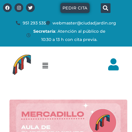
Ir
Búsq
F
I
T
PEDIR CITA
a
n
w
al
c
s
i
e
t
t
contenido
b
a
t
951 293 535
webmaster@ciudadjardin.org
o
g
e
Secretaría
: Atención al público de
o
r
r
k
a
10:30 a 13 h con cita previa.
m
Flyout
Menu