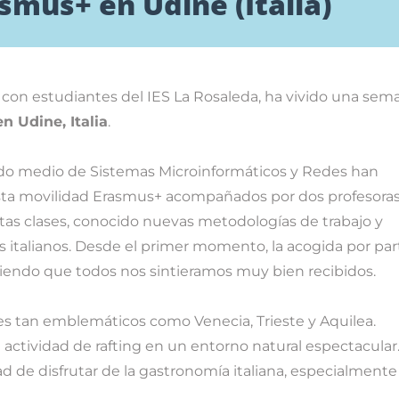
smus+ en Udine (Italia)
o con estudiantes del
IES La Rosaleda
, ha vivido una sem
 en Udine, Italia
.
ado medio de Sistemas Microinformáticos y Redes han
esta movilidad Erasmus+ acompañados por dos profesoras
intas clases, conocido nuevas metodologías de trabajo y
 italianos. Desde el primer momento, la acogida por par
aciendo que todos nos sintieramos muy bien recibidos.
ares tan emblemáticos como
Venecia
,
Trieste
y
Aquilea
.
actividad de rafting en un entorno natural espectacular.
ad de disfrutar de la gastronomía italiana, especialmente