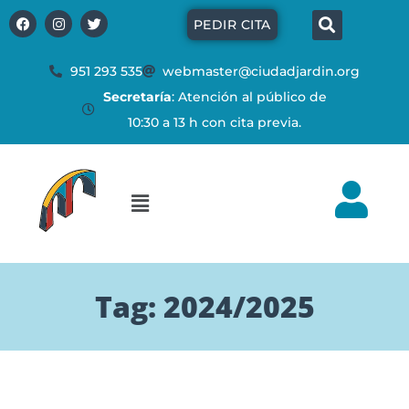
Ir
Búsq
F
I
T
PEDIR CITA
a
n
w
al
c
s
i
e
t
t
contenido
b
a
t
951 293 535
webmaster@ciudadjardin.org
o
g
e
Secretaría
: Atención al público de
o
r
r
k
a
10:30 a 13 h con cita previa.
m
Flyout
Menu
Tag: 2024/2025